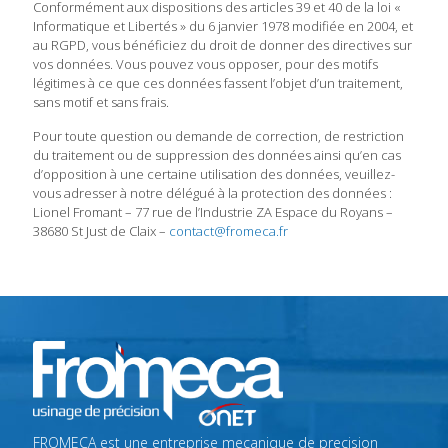
Conformément aux dispositions des articles 39 et 40 de la loi «
Informatique et Libertés » du 6 janvier 1978 modifiée en 2004, et
au RGPD, vous bénéficiez du droit de donner des directives sur
vos données. Vous pouvez vous opposer, pour des motifs
légitimes à ce que ces données fassent l’objet d’un traitement,
sans motif et sans frais.
Pour toute question ou demande de correction, de restriction
du traitement ou de suppression des données ainsi qu’en cas
d’opposition à une certaine utilisation des données, veuillez-
vous adresser à notre délégué à la protection des données :
Lionel Fromant – 77 rue de l’Industrie ZA Espace du Royans –
38680 St Just de Claix –
contact@fromeca.fr
FROMECA est une entreprise mecanique de precision